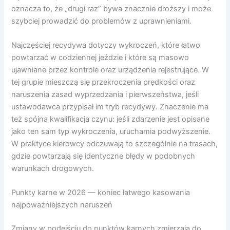
oznacza to, że „drugi raz” bywa znacznie droższy i może
szybciej prowadzić do problemów z uprawnieniami.
Najczęściej recydywa dotyczy wykroczeń, które łatwo
powtarzać w codziennej jeździe i które są masowo
ujawniane przez kontrole oraz urządzenia rejestrujące. W
tej grupie mieszczą się przekroczenia prędkości oraz
naruszenia zasad wyprzedzania i pierwszeństwa, jeśli
ustawodawca przypisał im tryb recydywy. Znaczenie ma
też spójna kwalifikacja czynu: jeśli zdarzenie jest opisane
jako ten sam typ wykroczenia, uruchamia podwyższenie.
W praktyce kierowcy odczuwają to szczególnie na trasach,
gdzie powtarzają się identyczne błędy w podobnych
warunkach drogowych.
Punkty karne w 2026 — koniec łatwego kasowania
najpoważniejszych naruszeń
Zmiany w podejściu do punktów karnych zmierzają do