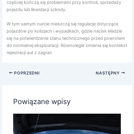
częściej kończą się problemami przy kontroli, sprzedaży
pojazdu lub likwidacji szkody.
W tym samym nurcie mieszczą się regulacje dotyczące
pojazdów po kolizjach i wypadkach, gdzie nacisk kładzie
się na potwierdzenie stanu technicznego przed powrotem
do normalnej eksploatacji. Równolegle zmienia się kontekst
rejestracji aut z zagran
POPRZEDNI
NASTĘPNY
Powiązane wpisy