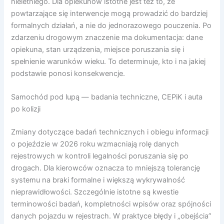
nieletniego. Dla opiekunów istotne jest też to, że
powtarzające się interwencje mogą prowadzić do bardziej
formalnych działań, a nie do jednorazowego pouczenia. Po
zdarzeniu drogowym znaczenie ma dokumentacja: dane
opiekuna, stan urządzenia, miejsce poruszania się i
spełnienie warunków wieku. To determinuje, kto i na jakiej
podstawie ponosi konsekwencje.
Samochód pod lupą — badania techniczne, CEPiK i auta
po kolizji
Zmiany dotyczące badań technicznych i obiegu informacji
o pojeździe w 2026 roku wzmacniają rolę danych
rejestrowych w kontroli legalności poruszania się po
drogach. Dla kierowców oznacza to mniejszą tolerancję
systemu na braki formalne i większą wykrywalność
nieprawidłowości. Szczególnie istotne są kwestie
terminowości badań, kompletności wpisów oraz spójności
danych pojazdu w rejestrach. W praktyce błędy i „obejścia”