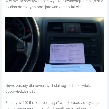
większa przewidywalność wynika z ewidencji, a mniejsza z
działań doraźnych podejmowanych po fakcie.
Nowe zasady dla rowerów i hulajnóg — kaski, wiek,
odpowiedzialność
Zmiany w 2026 roku obejmują również zasady dotyczące
ruchu rowerowego oraz użytkowników urządzeń