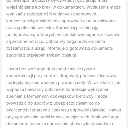
do miesiąca, a dłuższy bywa wtedy, gdy urząd musi
wyjaśnić dane lub braki w dokumentach. Wydłużenie może
wynikać z rozbieżności w danych osobowych,
konieczności potwierdzenia uprawnień albo oczekiwania
na uzupełnienie wniosku. Sprawniej przebiegają
postępowania, w których wszystkie wymagane załączniki
są złożone od razu. Odbiór wymaga potwierdzenia
tożsamości, a urząd informuje o gotowości dokumentu
zgodnie z przyjętym trybem obsługi.
Jazda bez ważnego dokumentu niesie ryzyko
konsekwencji przy kontroli drogowej, ponieważ kierowca
nie legitymuje się ważnym prawem jazdy. W razie kolizji lub
wypadku nieważny dokument komplikuje wykazanie
spełnienia formalnych obowiązków kierowcy i może
prowadzić do sporów z ubezpieczycielem co do
okoliczności zdarzenia i zakresu odpowiedzialności. Nawet
gdy uprawnienia nadal istnieją w rejestrach, brak ważnego
dokumentu oznacza naruszenie obowiązku posiadania