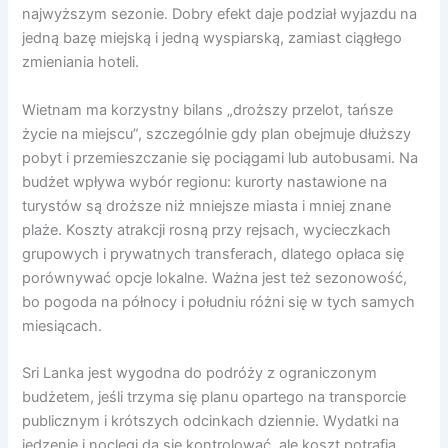
najwyższym sezonie. Dobry efekt daje podział wyjazdu na
jedną bazę miejską i jedną wyspiarską, zamiast ciągłego
zmieniania hoteli.
Wietnam ma korzystny bilans „droższy przelot, tańsze
życie na miejscu”, szczególnie gdy plan obejmuje dłuższy
pobyt i przemieszczanie się pociągami lub autobusami. Na
budżet wpływa wybór regionu: kurorty nastawione na
turystów są droższe niż mniejsze miasta i mniej znane
plaże. Koszty atrakcji rosną przy rejsach, wycieczkach
grupowych i prywatnych transferach, dlatego opłaca się
porównywać opcje lokalne. Ważna jest też sezonowość,
bo pogoda na północy i południu różni się w tych samych
miesiącach.
Sri Lanka jest wygodna do podróży z ograniczonym
budżetem, jeśli trzyma się planu opartego na transporcie
publicznym i krótszych odcinkach dziennie. Wydatki na
jedzenie i noclegi da się kontrolować, ale koszt potrafią