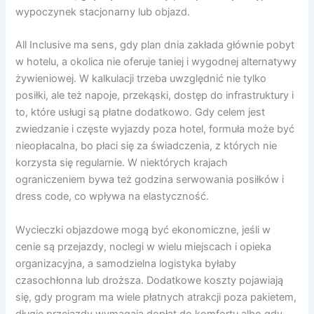
wypoczynek stacjonarny lub objazd.
All Inclusive ma sens, gdy plan dnia zakłada głównie pobyt
w hotelu, a okolica nie oferuje taniej i wygodnej alternatywy
żywieniowej. W kalkulacji trzeba uwzględnić nie tylko
posiłki, ale też napoje, przekąski, dostęp do infrastruktury i
to, które usługi są płatne dodatkowo. Gdy celem jest
zwiedzanie i częste wyjazdy poza hotel, formuła może być
nieopłacalna, bo płaci się za świadczenia, z których nie
korzysta się regularnie. W niektórych krajach
ograniczeniem bywa też godzina serwowania posiłków i
dress code, co wpływa na elastyczność.
Wycieczki objazdowe mogą być ekonomiczne, jeśli w
cenie są przejazdy, noclegi w wielu miejscach i opieka
organizacyjna, a samodzielna logistyka byłaby
czasochłonna lub droższa. Dodatkowe koszty pojawiają
się, gdy program ma wiele płatnych atrakcji poza pakietem,
długie przejazdy wymagają dopłat do komfortu albo gdy