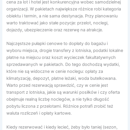
cena za lot i hotel jest konkurencyjna wobec samodzielnej
organizacji. W pakietach największe różnice robi kategoria
obiektu i termin, a nie sama destynacja. Przy planowaniu
warto traktować jako stałe pozycje: przelot, noclegi,
dojazdy, ubezpieczenie oraz rezerwę na atrakcje.
Najczęstsze pułapki cenowe to dopłaty do bagażu i
wyboru miejsca, drogie transfery z lotniska, podatki lokalne
płatne na miejscu oraz koszt wycieczek fakultatywnych
sprzedawanych w pakietach. Do tego dochodzą wydatki,
które nie są widoczne w cenie noclegu: opłaty za
klimatyzację, depozyt, płatne leżaki, woda butelkowana.
Warto przed rezerwacją sprawdzić, czy w cenie jest
transport z lotniska, jakie są warunki posiłków i czy oferta
obejmuje realną liczbę noclegów, a nie tylko długość
pobytu liczona z przelotami. Różnice potrafi zrobić też
waluta rozliczeń i opłaty kartowe.
Kiedy rezerwować i kiedy lecieć, żeby było taniej (sezon,