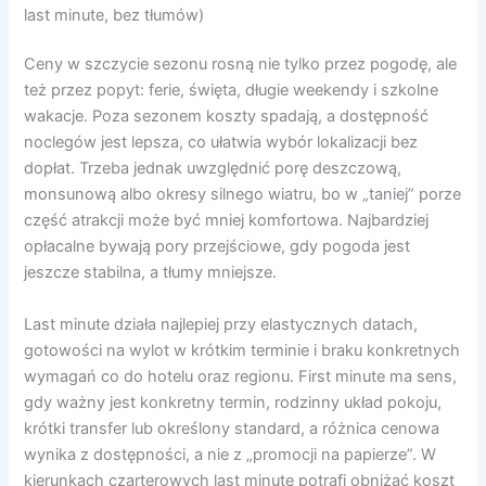
last minute, bez tłumów)
Ceny w szczycie sezonu rosną nie tylko przez pogodę, ale
też przez popyt: ferie, święta, długie weekendy i szkolne
wakacje. Poza sezonem koszty spadają, a dostępność
noclegów jest lepsza, co ułatwia wybór lokalizacji bez
dopłat. Trzeba jednak uwzględnić porę deszczową,
monsunową albo okresy silnego wiatru, bo w „taniej” porze
część atrakcji może być mniej komfortowa. Najbardziej
opłacalne bywają pory przejściowe, gdy pogoda jest
jeszcze stabilna, a tłumy mniejsze.
Last minute działa najlepiej przy elastycznych datach,
gotowości na wylot w krótkim terminie i braku konkretnych
wymagań co do hotelu oraz regionu. First minute ma sens,
gdy ważny jest konkretny termin, rodzinny układ pokoju,
krótki transfer lub określony standard, a różnica cenowa
wynika z dostępności, a nie z „promocji na papierze”. W
kierunkach czarterowych last minute potrafi obniżać koszt