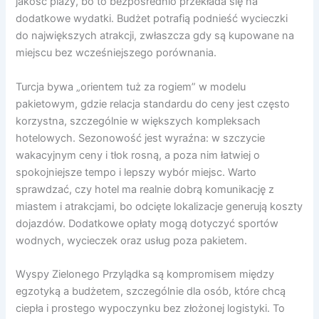
jakość plaży, bo to bezpośrednio przekłada się na
dodatkowe wydatki. Budżet potrafią podnieść wycieczki
do największych atrakcji, zwłaszcza gdy są kupowane na
miejscu bez wcześniejszego porównania.
Turcja bywa „orientem tuż za rogiem” w modelu
pakietowym, gdzie relacja standardu do ceny jest często
korzystna, szczególnie w większych kompleksach
hotelowych. Sezonowość jest wyraźna: w szczycie
wakacyjnym ceny i tłok rosną, a poza nim łatwiej o
spokojniejsze tempo i lepszy wybór miejsc. Warto
sprawdzać, czy hotel ma realnie dobrą komunikację z
miastem i atrakcjami, bo odcięte lokalizacje generują koszty
dojazdów. Dodatkowe opłaty mogą dotyczyć sportów
wodnych, wycieczek oraz usług poza pakietem.
Wyspy Zielonego Przylądka są kompromisem między
egzotyką a budżetem, szczególnie dla osób, które chcą
ciepła i prostego wypoczynku bez złożonej logistyki. To