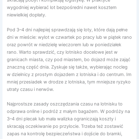
skracają pobyt i komplikują logistykę. W praktyce
wygodniej wybierać lot bezpośredni nawet kosztem
niewielkiej dopłaty.
Pod 3–4 dni najlepiej sprawdzają się loty, które dają pełne
dni w mieście: wylot w czwartek po pracy lub w piątek rano
oraz powrót w niedzielę wieczorem lub w poniedziałek
rano. Warto sprawdzić, czy lotnisko docelowe jest w
granicach miasta, czy pod miastem, bo dojazd może zająć
znaczną część dnia. Zyskuje się także, wybierając nocleg
w dzielnicy z prostym dojazdem z lotniska i do centrum. Im
mniej przesiadek w drodze z lotniska, tym mniejsze ryzyko
utraty czasu i nerwów.
Najprostsze zasady oszczędzania czasu na lotnisku to
odprawa online i podróż z małym bagażem. W podróży na
3–4 dni plecak lub mała walizka ograniczają koszty i
skracają oczekiwanie po przylocie. Trzeba też zostawić
zapas na kontrolę bezpieczeństwa i dojście do bramki,