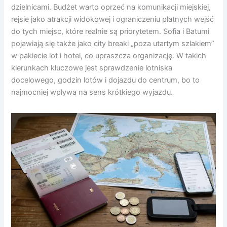
dzielnicami. Budżet warto oprzeć na komunikacji miejskiej,
rejsie jako atrakcji widokowej i ograniczeniu płatnych wejść
do tych miejsc, które realnie są priorytetem. Sofia i Batumi
pojawiają się także jako city breaki „poza utartym szlakiem”
w pakiecie lot i hotel, co upraszcza organizację. W takich
kierunkach kluczowe jest sprawdzenie lotniska
docelowego, godzin lotów i dojazdu do centrum, bo to
najmocniej wpływa na sens krótkiego wyjazdu.