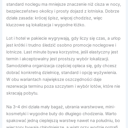
standard noclegu ma mniejsze znaczenie niż cisza w nocy,
bezpieczeństwo okolicy i prosty dojazd z lotniska. Dobrze
działa zasada: krócej śpisz, więcej chodzisz, więc
kluczowe są lokalizacja i wygodne łóżko.
Lot i hotel w pakiecie wygrywają, gdy liczy się czas, a urlop
jest krótki i trudno śledzić osobno promocje noclegowe i
lotnicze. Last minute bywa korzystne, jeśli elastyczny jest
termin i akceptowalny jest prostszy wybór lokalizacji.
Samodzielna organizacja częściej opłaca się, gdy chcesz
dobrać konkretną dzielnicę, standard i opcję wyżywienia.
W obu wariantach największe oszczędności daje
rezerwacja terminu poza szczytem i wybór lotów, które nie
skracają pobytu.
Na 3–4 dni działa mały bagaż, ubrania warstwowe, mini-
kosmetyki i wygodne buty do długiego chodzenia. Warto
spakować jedną cieplejszą warstwę nawet na południu, bo
wieczory bywają chłodniejsze, a wiatr przy wodzie potrafi