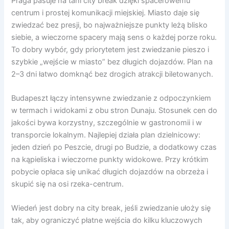
Praga pasuje na tani city break dzięki spacerowemu
centrum i prostej komunikacji miejskiej. Miasto daje się
zwiedzać bez presji, bo najważniejsze punkty leżą blisko
siebie, a wieczorne spacery mają sens o każdej porze roku.
To dobry wybór, gdy priorytetem jest zwiedzanie pieszo i
szybkie „wejście w miasto” bez długich dojazdów. Plan na
2–3 dni łatwo domknąć bez drogich atrakcji biletowanych.
Budapeszt łączy intensywne zwiedzanie z odpoczynkiem
w termach i widokami z obu stron Dunaju. Stosunek cen do
jakości bywa korzystny, szczególnie w gastronomii i w
transporcie lokalnym. Najlepiej działa plan dzielnicowy:
jeden dzień po Peszcie, drugi po Budzie, a dodatkowy czas
na kąpieliska i wieczorne punkty widokowe. Przy krótkim
pobycie opłaca się unikać długich dojazdów na obrzeża i
skupić się na osi rzeka-centrum.
Wiedeń jest dobry na city break, jeśli zwiedzanie ułoży się
tak, aby ograniczyć płatne wejścia do kilku kluczowych