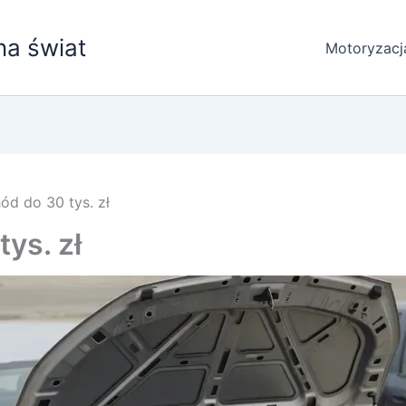
na świat
Motoryzacj
ód do 30 tys. zł
ys. zł