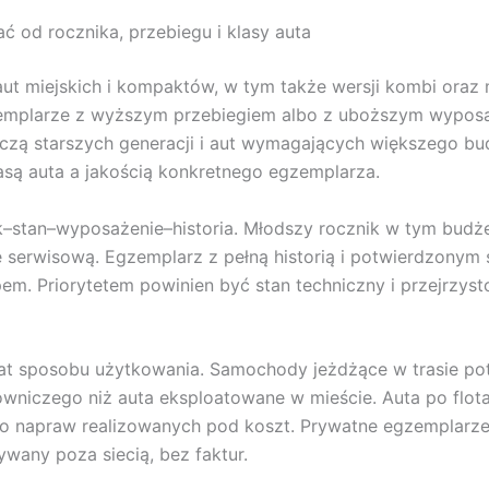
ć od rocznika, przebiegu i klasy auta
 aut miejskich i kompaktów, w tym także wersji kombi oraz 
egzemplarze z wyższym przebiegiem albo z uboższym wypo
otyczą starszych generacji i aut wymagających większego 
asą auta a jakością konkretnego egzemplarza.
k–stan–wyposażenie–historia. Młodszy rocznik w tym budże
 serwisową. Egzemplarz z pełną historią i potwierdzonym
m. Priorytetem powinien być stan techniczny i przejrzysto
at sposobu użytkowania. Samochody jeżdżące w trasie pot
wniczego niż auta eksploatowane w mieście. Auta po flotach
ko napraw realizowanych pod koszt. Prywatne egzemplarze 
wany poza siecią, bez faktur.