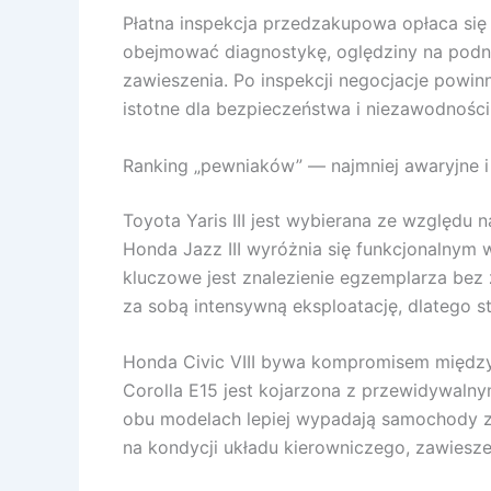
Płatna inspekcja przedzakupowa opłaca się 
obejmować diagnostykę, oględziny na podno
zawieszenia. Po inspekcji negocjacje powinn
istotne dla bezpieczeństwa i niezawodności
Ranking „pewniaków” — najmniej awaryjne i 
Toyota Yaris III jest wybierana ze względu 
Honda Jazz III wyróżnia się funkcjonalny
kluczowe jest znalezienie egzemplarza bez 
za sobą intensywną eksploatację, dlatego s
Honda Civic VIII bywa kompromisem między
Corolla E15 jest kojarzona z przewidywaln
obu modelach lepiej wypadają samochody 
na kondycji układu kierowniczego, zawieszen