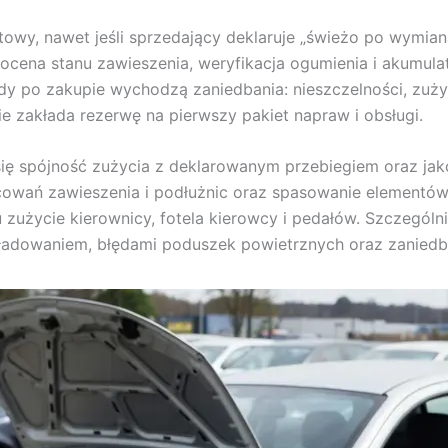
towy, nawet jeśli sprzedający deklaruje „świeżo po wymia
, ocena stanu zawieszenia, weryfikacja ogumienia i akumula
, gdy po zakupie wychodzą zaniedbania: nieszczelności, z
e zakłada rezerwę na pierwszy pakiet napraw i obsługi.
się spójność zużycia z deklarowanym przebiegiem oraz jak
cowań zawieszenia i podłużnic oraz spasowanie elementó
zu zużycie kierownicy, fotela kierowcy i pedałów. Szczegól
ładowaniem, błędami poduszek powietrznych oraz zanied