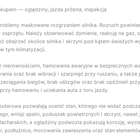
upem — oględziny, jazda próbna, inspekcja
roblemy maskowane rozgrzaniem silnika. Rozruch powinien
sprzętu. Należy obserwować dymienie, reakcję na gaz, sta
eż obejrzeć okolice silnika i skrzyni pod kątem świeżych 
 tym klimatyzacji.
 nierównościami, hamowanie awaryjne w bezpiecznych war
brania oraz brak wibracji i szarpnięć przy ruszaniu, a tak
rzeciągania biegów, brak uślizgów oraz brak opóźnień przy 
rzy hamowaniu i uciekania auta z toru jazdy.
puterowa pozwalają ocenić stan, którego nie widać podcza
 emisji spalin, poduszek powietrznych i skrzyni, nawet j
lacharskich, a oględziny podwozia pokazują korozję, wyciek
gi, podłużnice, mocowania zawieszenia oraz stan element