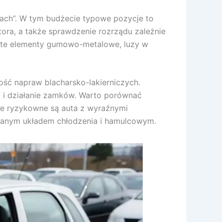
nach”. W tym budżecie typowe pozycje to
tora, a także sprawdzenie rozrządu zależnie
użyte elementy gumowo-metalowe, luzy w
ość napraw blacharsko-lakierniczych.
w i działanie zamków. Warto porównać
nie ryzykowne są auta z wyraźnymi
banym układem chłodzenia i hamulcowym.