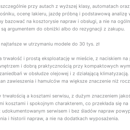
szczególnie przy autach z wyższej klasy, automatach oraz
śniku, ocenę lakieru, jazdę próbną i podstawową analizę
y bazować na kosztorysie napraw i obsługi, a nie na ogóln
 są argumentem do obniżki albo do rezygnacji z zakupu.
najtańsze w utrzymaniu modele do 30 tys. zł
na trwałość i prostą eksploatację w mieście, z naciskiem n
m wnętrzem i dobrą praktycznością przy kompaktowych wy
zaniedbań w obsłudze olejowej i z działającą klimatyzacją.
tan zawieszenia i hamulców ma większe znaczenie niż rocz
 trwałością a kosztami serwisu, z dużym znaczeniem jako
ymi kosztami i spokojnym charakterem, co przekłada się n
z udokumentowanym serwisem i bez śladów napraw powypa
ia i historii napraw, a nie na dodatkach wyposażenia.