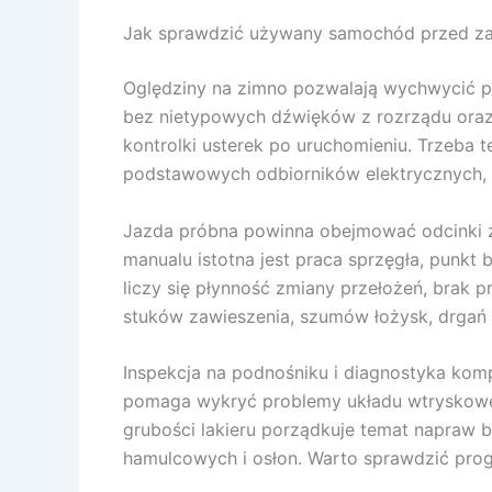
Jak sprawdzić używany samochód przed zak
Oględziny na zimno pozwalają wychwycić p
bez nietypowych dźwięków z rozrządu oraz o
kontrolki usterek po uruchomieniu. Trzeba t
podstawowych odbiorników elektrycznych, w
Jazda próbna powinna obejmować odcinki z
manualu istotna jest praca sprzęgła, punkt 
liczy się płynność zmiany przełożeń, brak p
stuków zawieszenia, szumów łożysk, drgań p
Inspekcja na podnośniku i diagnostyka kom
pomaga wykryć problemy układu wtryskowego,
grubości lakieru porządkuje temat napraw b
hamulcowych i osłon. Warto sprawdzić pro