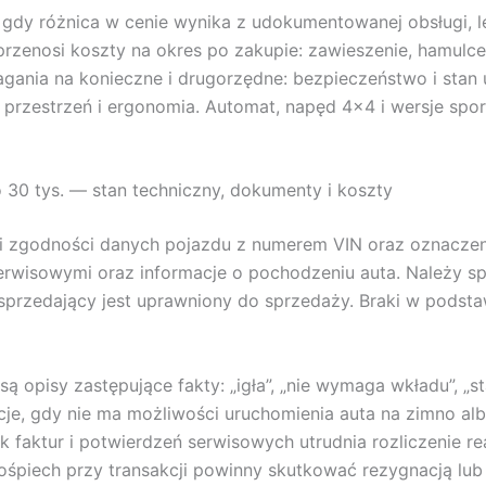
 gdy różnica w cenie wynika z udokumentowanej obsługi, 
zenosi koszty na okres po zakupie: zawieszenie, hamulce, 
magania na konieczne i drugorzędne: bezpieczeństwo i sta
, przestrzeń i ergonomia. Automat, napęd 4×4 i wersje spo
30 tys. — stan techniczny, dokumenty i koszty
i zgodności danych pojazdu z numerem VIN oraz oznaczeni
serwisowymi oraz informacje o pochodzeniu auta. Należy s
zy sprzedający jest uprawniony do sprzedaży. Braki w po
 opisy zastępujące fakty: „igła”, „nie wymaga wkładu”, „s
cje, gdy nie ma możliwości uruchomienia auta na zimno al
k faktur i potwierdzeń serwisowych utrudnia rozliczenie re
śpiech przy transakcji powinny skutkować rezygnacją lub 