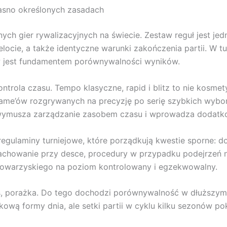
jasno określonych zasadach
ych gier rywalizacyjnych na świecie. Zestaw reguł jest jed
elocie, a także identyczne warunki zakończenia partii. W t
ów jest fundamentem porównywalności wyników.
trola czasu. Tempo klasyczne, rapid i blitz to nie kosmetyk
game’ów rozgrywanych na precyzję po serię szybkich wyb
, wymusza zarządzanie zasobem czasu i wprowadza dodatko
gulaminy turniejowe, które porządkują kwestie sporne: dotk
achowanie przy desce, procedury w przypadku podejrzeń n
 towarzyskiego na poziom kontrolowany i egzekwowalny.
is, porażka. Do tego dochodzi porównywalność w dłuższym
wą formy dnia, ale setki partii w cyklu kilku sezonów pok