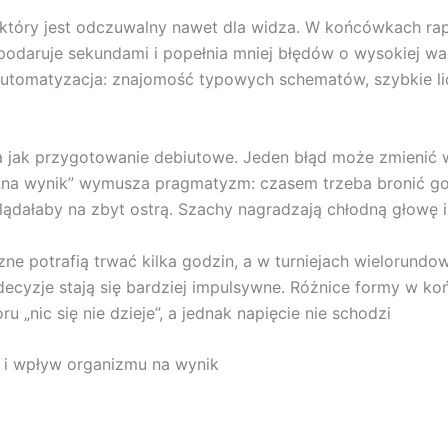
óry jest odczuwalny nawet dla widza. W końcówkach rapid 
 gospodaruje sekundami i popełnia mniej błędów o wysokiej 
automatyzacja: znajomość typowych schematów, szybkie lic
a jak przygotowanie debiutowe. Jeden błąd może zmienić wyn
a „na wynik” wymusza pragmatyzm: czasem trzeba bronić g
lądałaby na zbyt ostrą. Szachy nagradzają chłodną głowę i
yczne potrafią trwać kilka godzin, a w turniejach wielorund
a decyzje stają się bardziej impulsywne. Różnice formy 
u „nic się nie dzieje”, a jednak napięcie nie schodzi
e i wpływ organizmu na wynik