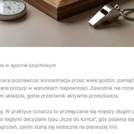
ne w sporcie szachowym
praca poznawcza: koncentracja przez wiele godzin, pami
i ocena pozycji w warunkach niepewności. Zawodnik nie ro
m układzie, gdzie przeciwnik aktywnie przeszkadza.
ką. W praktyce oznacza to przełączanie się między długim
 a nagłymi decyzjami typu „liczę do końca”, gdy pojawia 
rożeń, zanim staną się widoczne na pierwszej linii.