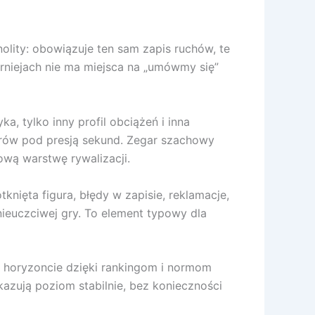
nolity: obowiązuje ten sam zapis ruchów, te
urniejach nie ma miejsca na „umówmy się”
a, tylko inny profil obciążeń i inna
orów pod presją sekund. Zegar szachowy
wą warstwę rywalizacji.
nięta figura, błędy w zapisie, reklamacje,
ieuczciwej gry. To element typowy dla
 horyzoncie dzięki rankingom i normom
azują poziom stabilnie, bez konieczności