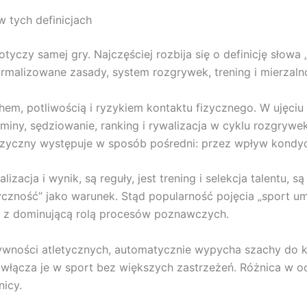
w tych definicjach
yczy samej gry. Najczęściej rozbija się o definicję słowa „
formalizowane zasady, system rozgrywek, trening i mierzaln
hem, potliwością i ryzykiem kontaktu fizycznego. W ujęci
gulaminy, sędziowanie, ranking i rywalizacja w cyklu rozgryw
yczny występuje w sposób pośredni: przez wpływ kondycji,
izacja i wynik, są reguły, jest trening i selekcja talentu, 
yczność” jako warunek. Stąd popularność pojęcia „sport um
ale z dominującą rolą procesów poznawczych.
ywności atletycznych, automatycznie wypycha szachy do kat
 włącza je w sport bez większych zastrzeżeń. Różnica w oc
nicy.