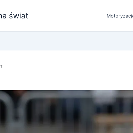
na świat
Motoryzacj
rt