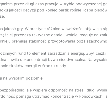
ganizm przez długi czas pracuje w trybie podwyższonej g
ku jakości decyzji pod koniec partii: rośnie liczba błędów,
ze.
 jakość gry. W praktyce różnice w świeżości objawiają się
zęściej przeocza taktyczne detale i wolniej reaguje na zm
urnieju premiują stabilność przygotowania poza szachowni
dzinnych rund to element zarządzania energią. Zbyt ciężki
edna chwila dekoncentracji bywa nieodwracalna. Na wysoki
anie skoków energii w środku rundy.
ji na wysokim poziomie
bezpośrednio, ale wspiera odporność na stres i długi wysi
 wydolność pomaga utrzymać koncentrację w końcówkach i 