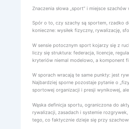
Znaczenia słowa „sport” i miejsce szachów 
Spór o to, czy szachy są sportem, rzadko dot
konieczne: wysiłek fizyczny, rywalizację, s
W sensie potocznym sport kojarzy się z ruc
liczy się struktura: federacja, licencje, re
kryteriów niemal modelowo, a komponent fiz
W sporach wracają te same punkty: jest rywal
Najbardziej sporne pozostaje pytanie o „fiz
sportowej organizacji i presji wynikowej, 
Wąska definicja sportu, ograniczona do akt
rywalizacji, zasadach i systemie rozgrywek,
tego, co faktycznie dzieje się przy szachow