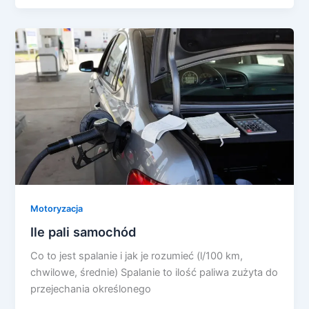
Motoryzacja
Ile pali samochód
Co to jest spalanie i jak je rozumieć (l/100 km,
chwilowe, średnie) Spalanie to ilość paliwa zużyta do
przejechania określonego